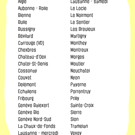
Aigle
Lausanne - samedi
Aubonne - Rolle
Le Locle
Bienne
Le Noirmont
Bulle
Le Sentier
Bussigny
Les Breuleux
Bévilard
Martigny
Carrouge (VD)
Monthey
Chexbres
Montreux
Château-d’Oex
Morges
Châtel-St-Denis
Moutier
Cossonay
Neuchâtel
Couvet
Nyon
Delémont
Payerne
Echallens
Porrentruy
Fribourg
Prilly
Genève Balexert
Sainte-Croix
Genève Bio
Sierre
Genève Nord-Sud
Sion
La Chaux-de-Fonds
Tramelan
Lausanne - mercredi
Vevey