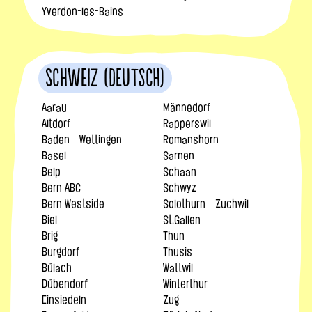
Yverdon-les-Bains
Schweiz (Deutsch)
Aarau
Männedorf
Altdorf
Rapperswil
Baden - Wettingen
Romanshorn
Basel
Sarnen
Belp
Schaan
Bern ABC
Schwyz
Bern Westside
Solothurn - Zuchwil
Biel
St.Gallen
Brig
Thun
Burgdorf
Thusis
Bülach
Wattwil
Dübendorf
Winterthur
Einsiedeln
Zug