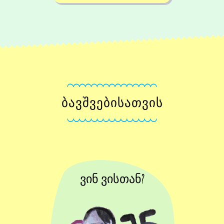
ᲑᲐᲕᲨᲕᲔᲑᲘᲡᲐᲗᲕᲘᲡ
ვინ ვისთან?