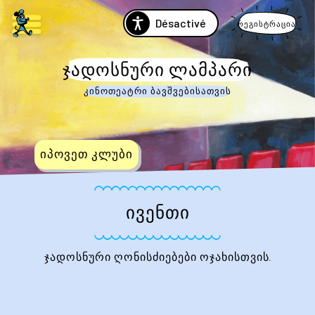
Désactivé
რეგისტრაცია
ᲯᲐᲓᲝᲡᲜᲣᲠᲘ ᲚᲐᲛᲞᲐᲠᲘ
კინოთეატრი ბავშვებისათვის
იპოვეთ კლუბი
ᲘᲕᲔᲜᲗᲘ
ჯადოსნური ღონისძიებები ოჯახისთვის.