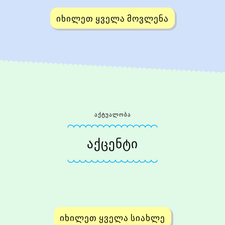
იხილეთ ყველა მოვლენა
აქტუალობა
ᲐᲥᲪᲔᲜᲢᲘ
იხილეთ ყველა სიახლე