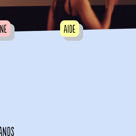
rne
Aide
ands