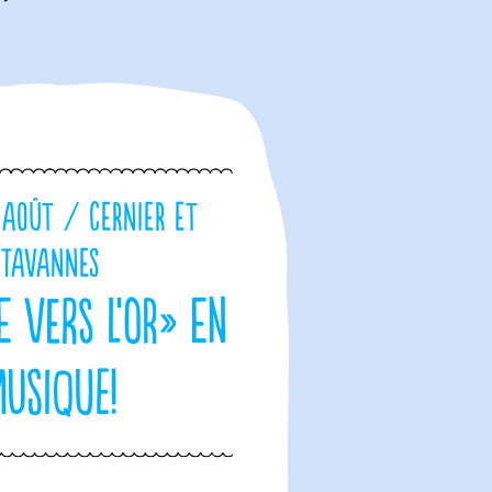
 août / Cernier et
Tavannes
e vers l’or» en
musique!