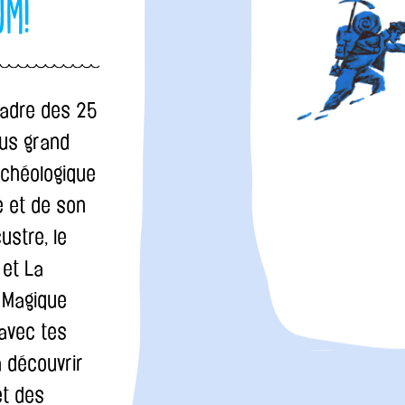
um!
cadre des 25
lus grand
chéologique
e et de son
custre, le
 et La
 Magique
 avec tes
 découvrir
et des