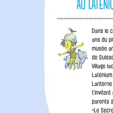
au Laténi
Dans le 
ans du p
musée ar
de Suiss
Village la
Laténium
Lanterne
t’invitent
parents à
«Le Secr