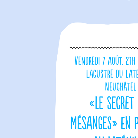
Vendredi 7 août, 21h
lacustre du Lat
Neuchâtel
«Le Secret
mésanges» en p