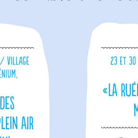
 / Village
23 et 30
énium,
«La Rué
 des
lein air