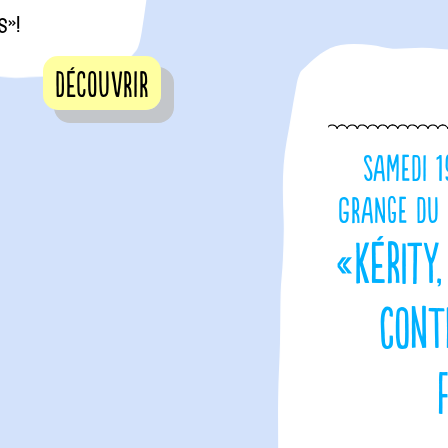
»!
Découvrir
Samedi 1
Grange du 
«Kérity
cont