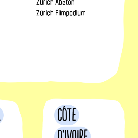
Zürich Abaton
Zürich Filmpodium
a
Côte
d’Ivoire