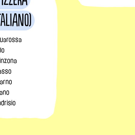
taliano)
uarossa
lo
linzona
asso
arno
ano
drisio