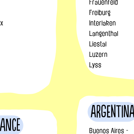
Frauenfeld
Freiburg
ix
Interlaken
Langenthal
Liestal
Luzern
Lyss
Argentin
rance
Buenos Aires -