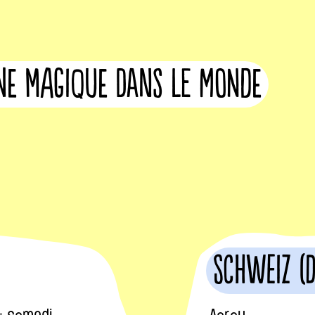
rne magique dans le monde
Schweiz (
- samedi
Aarau