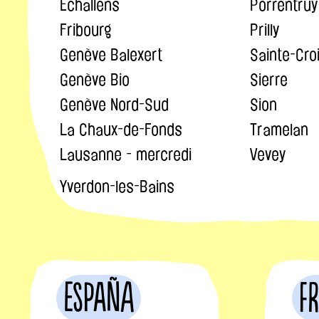
Echallens
Porrentruy
Fribourg
Prilly
Genève Balexert
Sainte-Cro
Genève Bio
Sierre
Genève Nord-Sud
Sion
La Chaux-de-Fonds
Tramelan
Lausanne - mercredi
Vevey
Yverdon-les-Bains
España
F