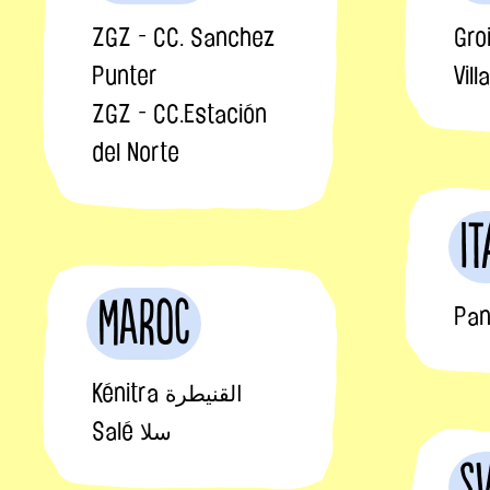
ZGZ - CC. Sanchez
Gro
Punter
Vil
ZGZ - CC.Estación
del Norte
It
Maroc
Pan
Kénitra القنيطرة
Salé سلا
S