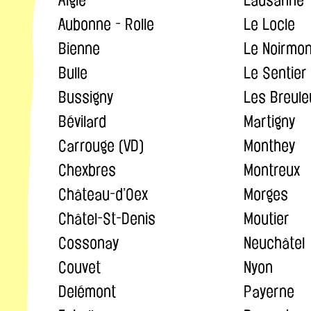
Aubonne - Rolle
Le Locle
Bienne
Le Noirmon
Bulle
Le Sentier
Bussigny
Les Breule
Bévilard
Martigny
Carrouge (VD)
Monthey
Chexbres
Montreux
Château-d’Oex
Morges
Châtel-St-Denis
Moutier
Cossonay
Neuchâtel
Couvet
Nyon
Delémont
Payerne