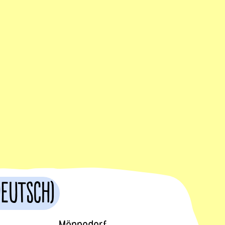
Deutsch)
Männedorf