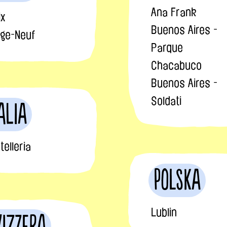
Ana Frank
ix
Buenos Aires -
lage-Neuf
Parque
Chacabuco
Buenos Aires -
Soldati
alia
telleria
Polska
Lublin
vizzera