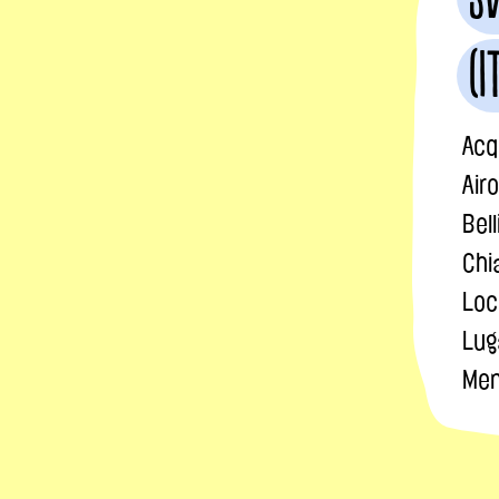
(I
Acq
Airo
Bel
Chi
Loc
Lug
Men