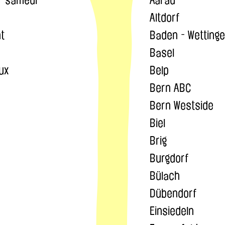
Altdorf
t
Baden - Wetting
Basel
ux
Belp
Bern ABC
Bern Westside
Biel
Brig
Burgdorf
Bülach
Dübendorf
Einsiedeln