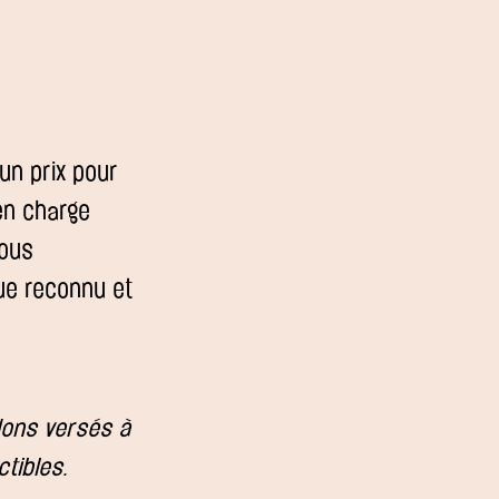
un prix pour
en charge
nous
que reconnu et
 dons versés à
tibles.