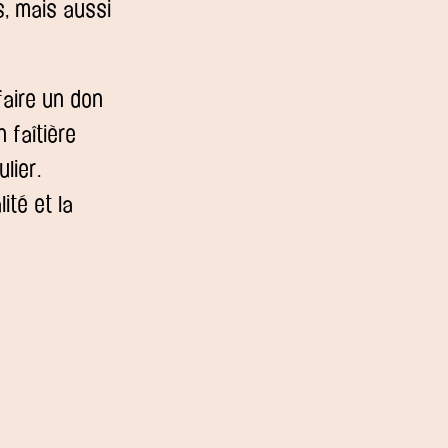
s, mais aussi
faire un don
 faîtière
lier.
ité et la