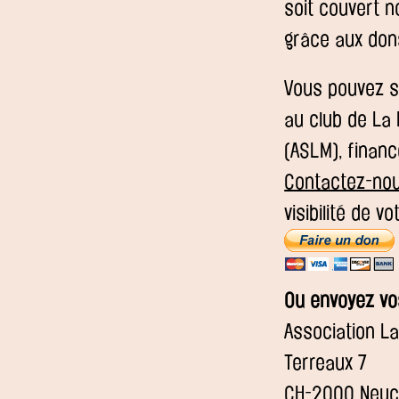
soit couvert n
grâce aux don
Vous pouvez s
au club de La 
(ASLM), financ
Contactez-no
visibilité de vo
Ou envoyez vo
Association L
Terreaux 7
CH-2000 Neuc