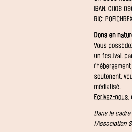
IBAN: CH06 0
BIC: POFICHBE
Dons en natur
Vous possédez 
un festival, p
l’hébergement
soutenant, vou
médiatisé.
Ecrivez-nous
,
Dans le cadre 
l’Association 