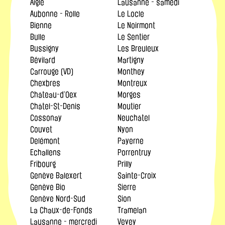
Aigle
Lausanne - samedi
Aubonne - Rolle
Le Locle
Bienne
Le Noirmont
Bulle
Le Sentier
Bussigny
Les Breuleux
Bévilard
Martigny
Carrouge (VD)
Monthey
Chexbres
Montreux
Château-d’Oex
Morges
Châtel-St-Denis
Moutier
Cossonay
Neuchâtel
Couvet
Nyon
Delémont
Payerne
Echallens
Porrentruy
Fribourg
Prilly
Genève Balexert
Sainte-Croix
Genève Bio
Sierre
Genève Nord-Sud
Sion
La Chaux-de-Fonds
Tramelan
Lausanne - mercredi
Vevey