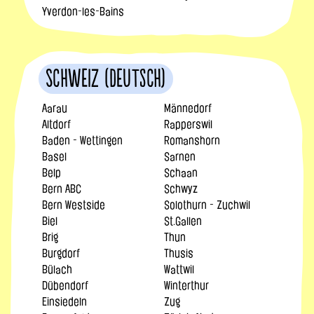
Yverdon-les-Bains
Schweiz (Deutsch)
Aarau
Männedorf
Altdorf
Rapperswil
Baden - Wettingen
Romanshorn
Basel
Sarnen
Belp
Schaan
Bern ABC
Schwyz
Bern Westside
Solothurn - Zuchwil
Biel
St.Gallen
Brig
Thun
Burgdorf
Thusis
Bülach
Wattwil
Dübendorf
Winterthur
Einsiedeln
Zug