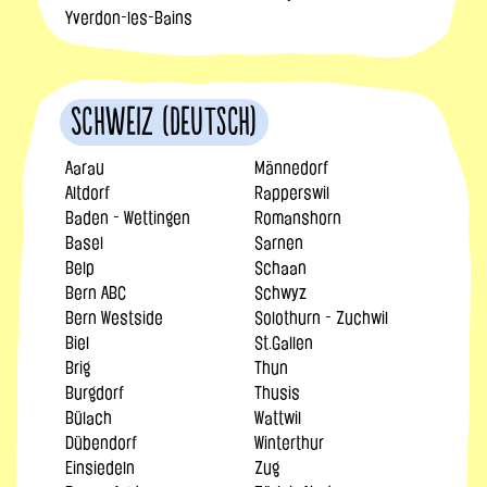
Yverdon-les-Bains
Schweiz (Deutsch)
Aarau
Männedorf
Altdorf
Rapperswil
Baden - Wettingen
Romanshorn
Basel
Sarnen
Belp
Schaan
Bern ABC
Schwyz
Bern Westside
Solothurn - Zuchwil
Biel
St.Gallen
Brig
Thun
Burgdorf
Thusis
Bülach
Wattwil
Dübendorf
Winterthur
Einsiedeln
Zug