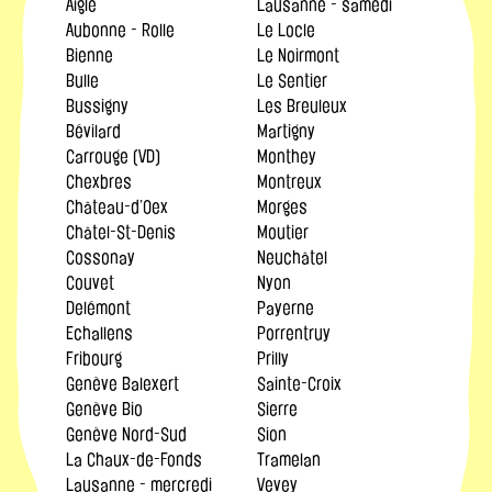
Aigle
Lausanne - samedi
Aubonne - Rolle
Le Locle
Bienne
Le Noirmont
Bulle
Le Sentier
Bussigny
Les Breuleux
Bévilard
Martigny
Carrouge (VD)
Monthey
Chexbres
Montreux
Château-d’Oex
Morges
Châtel-St-Denis
Moutier
Cossonay
Neuchâtel
Couvet
Nyon
Delémont
Payerne
Echallens
Porrentruy
Fribourg
Prilly
Genève Balexert
Sainte-Croix
Genève Bio
Sierre
Genève Nord-Sud
Sion
La Chaux-de-Fonds
Tramelan
Lausanne - mercredi
Vevey