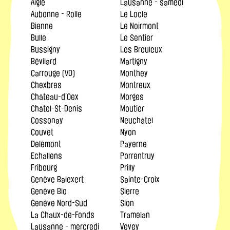
Aigle
Lausanne - samedi
Aubonne - Rolle
Le Locle
Bienne
Le Noirmont
Bulle
Le Sentier
Bussigny
Les Breuleux
Bévilard
Martigny
Carrouge (VD)
Monthey
Chexbres
Montreux
Château-d’Oex
Morges
Châtel-St-Denis
Moutier
Cossonay
Neuchâtel
Couvet
Nyon
Delémont
Payerne
Echallens
Porrentruy
Fribourg
Prilly
Genève Balexert
Sainte-Croix
Genève Bio
Sierre
Genève Nord-Sud
Sion
La Chaux-de-Fonds
Tramelan
Lausanne - mercredi
Vevey