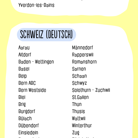
Yverdon-les-Bains
Schweiz (Deutsch)
Aarau
Männedorf
Altdorf
Rapperswil
Baden - Wettingen
Romanshorn
Basel
Sarnen
Belp
Schaan
Bern ABC
Schwyz
Bern Westside
Solothurn - Zuchwil
Biel
St.Gallen
Brig
Thun
Burgdorf
Thusis
Bülach
Wattwil
Dübendorf
Winterthur
Einsiedeln
Zug