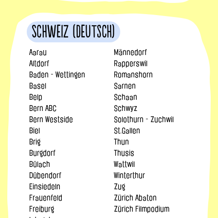
Schweiz (Deutsch)
Aarau
Männedorf
Altdorf
Rapperswil
Baden - Wettingen
Romanshorn
Basel
Sarnen
Belp
Schaan
Bern ABC
Schwyz
Bern Westside
Solothurn - Zuchwil
Biel
St.Gallen
Brig
Thun
Burgdorf
Thusis
Bülach
Wattwil
Dübendorf
Winterthur
Einsiedeln
Zug
Frauenfeld
Zürich Abaton
Freiburg
Zürich Filmpodium