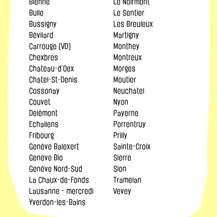
Bienne
Le Noirmont
Bulle
Le Sentier
Bussigny
Les Breuleux
Bévilard
Martigny
Carrouge (VD)
Monthey
Chexbres
Montreux
Château-d’Oex
Morges
Châtel-St-Denis
Moutier
Cossonay
Neuchâtel
Couvet
Nyon
Delémont
Payerne
Echallens
Porrentruy
Fribourg
Prilly
Genève Balexert
Sainte-Croix
Genève Bio
Sierre
Genève Nord-Sud
Sion
La Chaux-de-Fonds
Tramelan
Lausanne - mercredi
Vevey
Yverdon-les-Bains