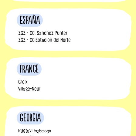
España
ZGZ - CC. Sanchez Punter
ZGZ - CC.Estación del Norte
France
Groix
Village-Neuf
Georgia
Rustavi რუსთავი