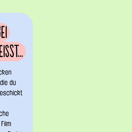
ei
sst...
ecken
 die du
geschickt
iche
 Film