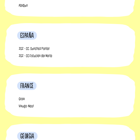
Abidjan
España
ZGZ - CC. Sanchez Punter
ZGZ - CC.Estación del Norte
France
Groix
Village-Neuf
Georgia