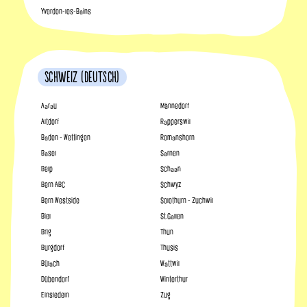
Yverdon-les-Bains
Schweiz (Deutsch)
Aarau
Männedorf
Altdorf
Rapperswil
Baden - Wettingen
Romanshorn
Basel
Sarnen
Belp
Schaan
Bern ABC
Schwyz
Bern Westside
Solothurn - Zuchwil
Biel
St.Gallen
Brig
Thun
Burgdorf
Thusis
Bülach
Wattwil
Dübendorf
Winterthur
Einsiedeln
Zug