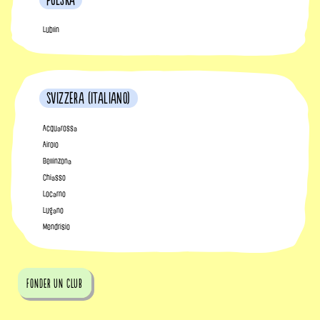
Polska
Lublin
Svizzera (Italiano)
Acquarossa
Airolo
Bellinzona
Chiasso
Locarno
Lugano
Mendrisio
fonder un club