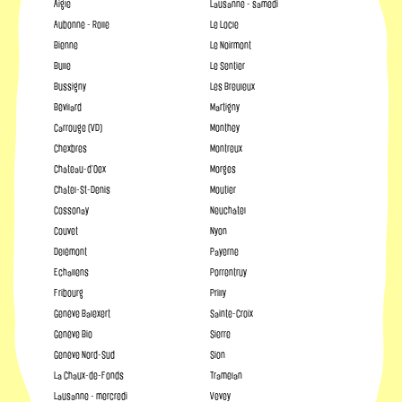
Aigle
Lausanne - samedi
Aubonne - Rolle
Le Locle
Bienne
Le Noirmont
Bulle
Le Sentier
Bussigny
Les Breuleux
Bévilard
Martigny
Carrouge (VD)
Monthey
Chexbres
Montreux
Château-d’Oex
Morges
Châtel-St-Denis
Moutier
Cossonay
Neuchâtel
Couvet
Nyon
Delémont
Payerne
Echallens
Porrentruy
Fribourg
Prilly
Genève Balexert
Sainte-Croix
Genève Bio
Sierre
Genève Nord-Sud
Sion
La Chaux-de-Fonds
Tramelan
Lausanne - mercredi
Vevey