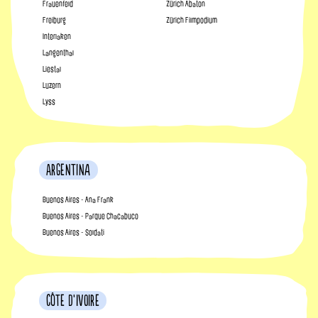
Frauenfeld
Zürich Abaton
Freiburg
Zürich Filmpodium
Interlaken
Langenthal
Liestal
Luzern
Lyss
Argentina
Buenos Aires - Ana Frank
Buenos Aires - Parque Chacabuco
Buenos Aires - Soldati
Côte d’Ivoire