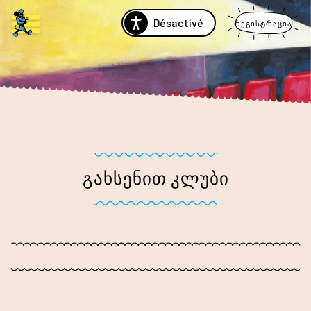
Désactivé
რეგისტრაცია
ᲒᲐᲮᲡᲔᲜᲘᲗ ᲙᲚᲣᲑᲘ