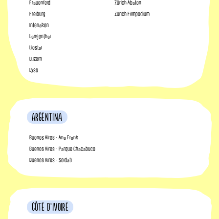
Frauenfeld
Zürich Abaton
Freiburg
Zürich Filmpodium
Interlaken
Langenthal
Liestal
Luzern
Lyss
Argentina
Buenos Aires - Ana Frank
Buenos Aires - Parque Chacabuco
Buenos Aires - Soldati
Côte d’Ivoire