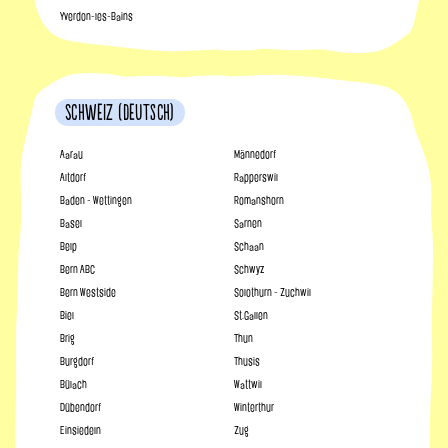
Yverdon-les-Bains
Schweiz (Deutsch)
Aarau
Männedorf
Altdorf
Rapperswil
Baden - Wettingen
Romanshorn
Basel
Sarnen
Belp
Schaan
Bern ABC
Schwyz
Bern Westside
Solothurn - Zuchwil
Biel
St.Gallen
Brig
Thun
Burgdorf
Thusis
Bülach
Wattwil
Dübendorf
Winterthur
Einsiedeln
Zug