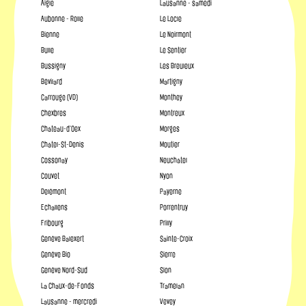
Aigle
Lausanne - samedi
Aubonne - Rolle
Le Locle
Bienne
Le Noirmont
Bulle
Le Sentier
Bussigny
Les Breuleux
Bévilard
Martigny
Carrouge (VD)
Monthey
Chexbres
Montreux
Château-d’Oex
Morges
Châtel-St-Denis
Moutier
Cossonay
Neuchâtel
Couvet
Nyon
Delémont
Payerne
Echallens
Porrentruy
Fribourg
Prilly
Genève Balexert
Sainte-Croix
Genève Bio
Sierre
Genève Nord-Sud
Sion
La Chaux-de-Fonds
Tramelan
Lausanne - mercredi
Vevey