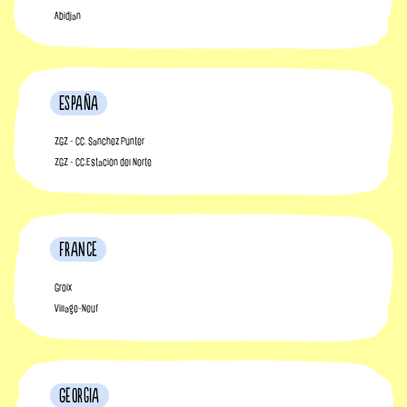
Abidjan
España
ZGZ - CC. Sanchez Punter
ZGZ - CC.Estación del Norte
France
Groix
Village-Neuf
Georgia