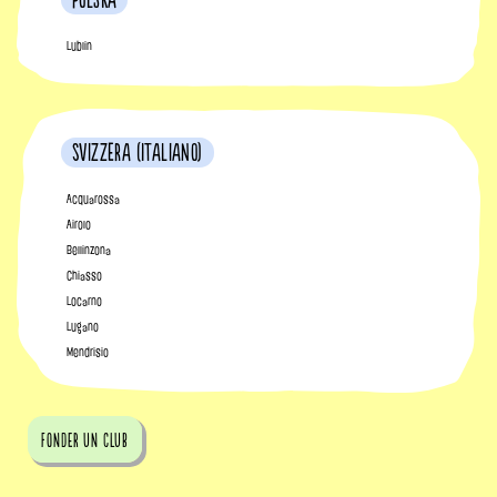
Polska
Lublin
Svizzera (Italiano)
Acquarossa
Airolo
Bellinzona
Chiasso
Locarno
Lugano
Mendrisio
fonder un club