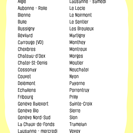
Aigle
Lausanne - samedi
Aubonne - Rolle
Le Locle
Bienne
Le Noirmont
Bulle
Le Sentier
Bussigny
Les Breuleux
Bévilard
Martigny
Carrouge (VD)
Monthey
Chexbres
Montreux
Château-d’Oex
Morges
Châtel-St-Denis
Moutier
Cossonay
Neuchâtel
Couvet
Nyon
Delémont
Payerne
Echallens
Porrentruy
Fribourg
Prilly
Genève Balexert
Sainte-Croix
Genève Bio
Sierre
Genève Nord-Sud
Sion
La Chaux-de-Fonds
Tramelan
Lausanne - mercredi
Vevey