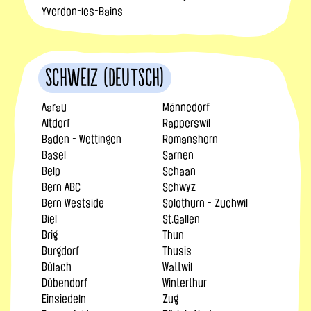
Yverdon-les-Bains
Schweiz (Deutsch)
Aarau
Männedorf
Altdorf
Rapperswil
Baden - Wettingen
Romanshorn
Basel
Sarnen
Belp
Schaan
Bern ABC
Schwyz
Bern Westside
Solothurn - Zuchwil
Biel
St.Gallen
Brig
Thun
Burgdorf
Thusis
Bülach
Wattwil
Dübendorf
Winterthur
Einsiedeln
Zug