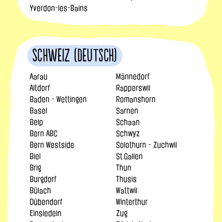
Yverdon-les-Bains
Schweiz (Deutsch)
Aarau
Männedorf
Altdorf
Rapperswil
Baden - Wettingen
Romanshorn
Basel
Sarnen
Belp
Schaan
Bern ABC
Schwyz
Bern Westside
Solothurn - Zuchwil
Biel
St.Gallen
Brig
Thun
Burgdorf
Thusis
Bülach
Wattwil
Dübendorf
Winterthur
Einsiedeln
Zug