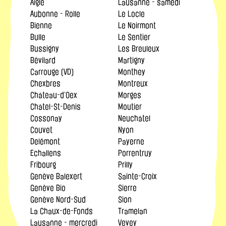
Aigle
Lausanne - samedi
Aubonne - Rolle
Le Locle
Bienne
Le Noirmont
Bulle
Le Sentier
Bussigny
Les Breuleux
Bévilard
Martigny
Carrouge (VD)
Monthey
Chexbres
Montreux
Château-d’Oex
Morges
Châtel-St-Denis
Moutier
Cossonay
Neuchâtel
Couvet
Nyon
Delémont
Payerne
Echallens
Porrentruy
Fribourg
Prilly
Genève Balexert
Sainte-Croix
Genève Bio
Sierre
Genève Nord-Sud
Sion
La Chaux-de-Fonds
Tramelan
Lausanne - mercredi
Vevey