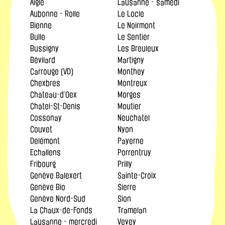
Aigle
Lausanne - samedi
Aubonne - Rolle
Le Locle
Bienne
Le Noirmont
Bulle
Le Sentier
Bussigny
Les Breuleux
Bévilard
Martigny
Carrouge (VD)
Monthey
Chexbres
Montreux
Château-d’Oex
Morges
Châtel-St-Denis
Moutier
Cossonay
Neuchâtel
Couvet
Nyon
Delémont
Payerne
Echallens
Porrentruy
Fribourg
Prilly
Genève Balexert
Sainte-Croix
Genève Bio
Sierre
Genève Nord-Sud
Sion
La Chaux-de-Fonds
Tramelan
Lausanne - mercredi
Vevey