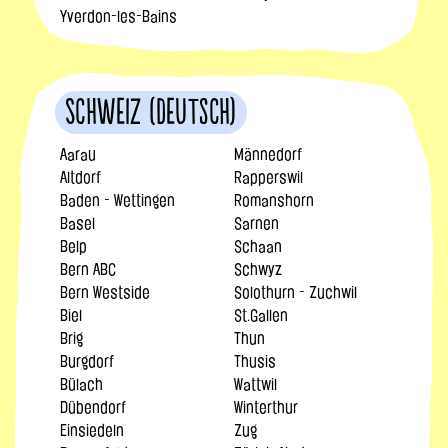
Yverdon-les-Bains
Schweiz (Deutsch)
Aarau
Männedorf
Altdorf
Rapperswil
Baden - Wettingen
Romanshorn
Basel
Sarnen
Belp
Schaan
Bern ABC
Schwyz
Bern Westside
Solothurn - Zuchwil
Biel
St.Gallen
Brig
Thun
Burgdorf
Thusis
Bülach
Wattwil
Dübendorf
Winterthur
Einsiedeln
Zug