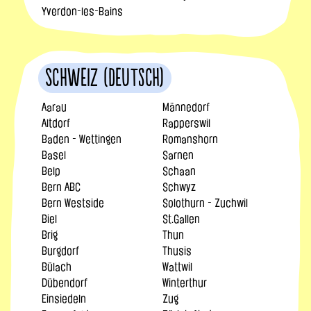
Yverdon-les-Bains
Schweiz (Deutsch)
Aarau
Männedorf
Altdorf
Rapperswil
Baden - Wettingen
Romanshorn
Basel
Sarnen
Belp
Schaan
Bern ABC
Schwyz
Bern Westside
Solothurn - Zuchwil
Biel
St.Gallen
Brig
Thun
Burgdorf
Thusis
Bülach
Wattwil
Dübendorf
Winterthur
Einsiedeln
Zug