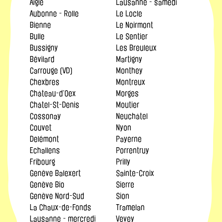
Aigle
Lausanne - samedi
Aubonne - Rolle
Le Locle
Bienne
Le Noirmont
Bulle
Le Sentier
Bussigny
Les Breuleux
Bévilard
Martigny
Carrouge (VD)
Monthey
Chexbres
Montreux
Château-d’Oex
Morges
Châtel-St-Denis
Moutier
Cossonay
Neuchâtel
Couvet
Nyon
Delémont
Payerne
Echallens
Porrentruy
Fribourg
Prilly
Genève Balexert
Sainte-Croix
Genève Bio
Sierre
Genève Nord-Sud
Sion
La Chaux-de-Fonds
Tramelan
Lausanne - mercredi
Vevey