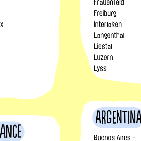
Frauenfeld
Freiburg
ix
Interlaken
Langenthal
Liestal
Luzern
Lyss
Argentin
rance
Buenos Aires -