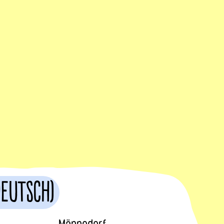
Deutsch)
Männedorf