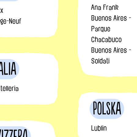
Ana Frank
ix
Buenos Aires -
lage-Neuf
Parque
Chacabuco
Buenos Aires -
Soldati
alia
telleria
Polska
Lublin
vizzera