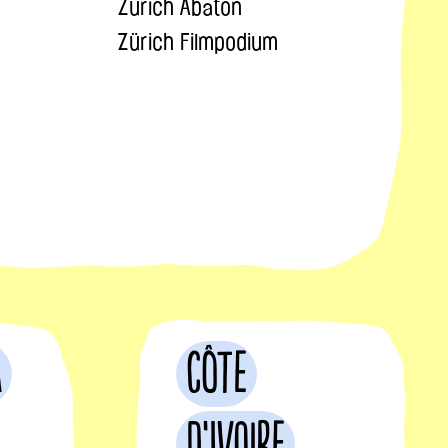
Zürich Abaton
Zürich Filmpodium
a
Côte
d’Ivoire