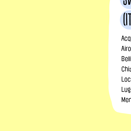
(I
Acq
Airo
Bel
Chi
Loc
Lug
Men