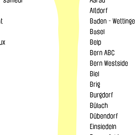
Altdorf
t
Baden - Wetting
Basel
ux
Belp
Bern ABC
Bern Westside
Biel
Brig
Burgdorf
Bülach
Dübendorf
Einsiedeln