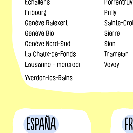
Echallens
Porrentruy
Fribourg
Prilly
Genève Balexert
Sainte-Cro
Genève Bio
Sierre
Genève Nord-Sud
Sion
La Chaux-de-Fonds
Tramelan
Lausanne - mercredi
Vevey
Yverdon-les-Bains
España
F