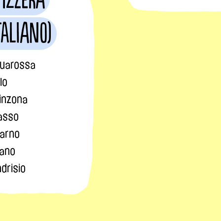
taliano)
uarossa
lo
linzona
asso
arno
ano
drisio