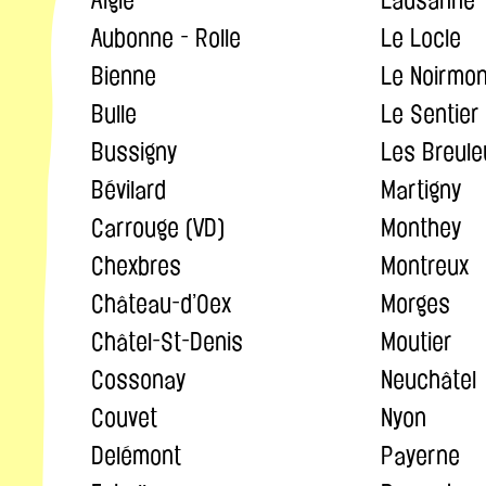
Aubonne - Rolle
Le Locle
Bienne
Le Noirmon
Bulle
Le Sentier
Bussigny
Les Breule
Bévilard
Martigny
Carrouge (VD)
Monthey
Chexbres
Montreux
Château-d’Oex
Morges
Châtel-St-Denis
Moutier
Cossonay
Neuchâtel
Couvet
Nyon
Delémont
Payerne