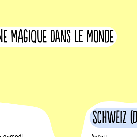
rne magique dans le monde
Schweiz (
- samedi
Aarau