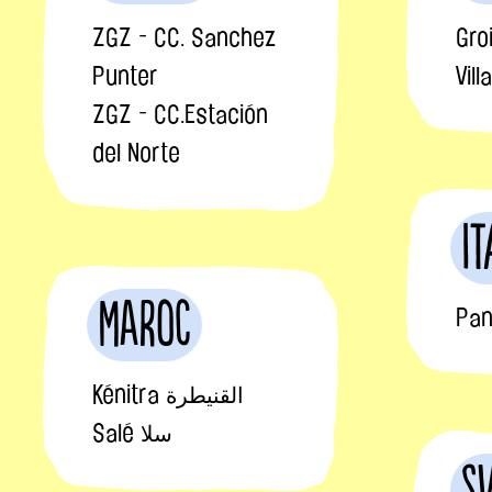
ZGZ - CC. Sanchez
Gro
Punter
Vil
ZGZ - CC.Estación
del Norte
It
Maroc
Pan
Kénitra القنيطرة
Salé سلا
S