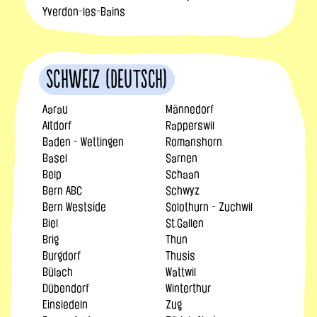
Yverdon-les-Bains
Schweiz (Deutsch)
Aarau
Männedorf
Altdorf
Rapperswil
Baden - Wettingen
Romanshorn
Basel
Sarnen
Belp
Schaan
Bern ABC
Schwyz
Bern Westside
Solothurn - Zuchwil
Biel
St.Gallen
Brig
Thun
Burgdorf
Thusis
Bülach
Wattwil
Dübendorf
Winterthur
Einsiedeln
Zug