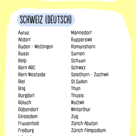
Schweiz (Deutsch)
Aarau
Männedorf
Altdorf
Rapperswil
Baden - Wettingen
Romanshorn
Basel
Sarnen
Belp
Schaan
Bern ABC
Schwyz
Bern Westside
Solothurn - Zuchwil
Biel
St.Gallen
Brig
Thun
Burgdorf
Thusis
Bülach
Wattwil
Dübendorf
Winterthur
Einsiedeln
Zug
Frauenfeld
Zürich Abaton
Freiburg
Zürich Filmpodium