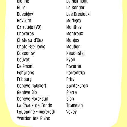
Bienne
Le Noirmont
Bulle
Le Sentier
Bussigny
Les Breuleux
Bévilard
Martigny
Carrouge (VD)
Monthey
Chexbres
Montreux
Château-d’Oex
Morges
Châtel-St-Denis
Moutier
Cossonay
Neuchâtel
Couvet
Nyon
Delémont
Payerne
Echallens
Porrentruy
Fribourg
Prilly
Genève Balexert
Sainte-Croix
Genève Bio
Sierre
Genève Nord-Sud
Sion
La Chaux-de-Fonds
Tramelan
Lausanne - mercredi
Vevey
Yverdon-les-Bains