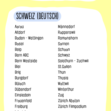
Schweiz (Deutsch)
Aarau
Männedorf
Altdorf
Rapperswil
Baden - Wettingen
Romanshorn
Basel
Sarnen
Belp
Schaan
Bern ABC
Schwyz
Bern Westside
Solothurn - Zuchwil
Biel
St.Gallen
Brig
Thun
Burgdorf
Thusis
Bülach
Wattwil
Dübendorf
Winterthur
Einsiedeln
Zug
Frauenfeld
Zürich Abaton
Freiburg
Zürich Filmpodium