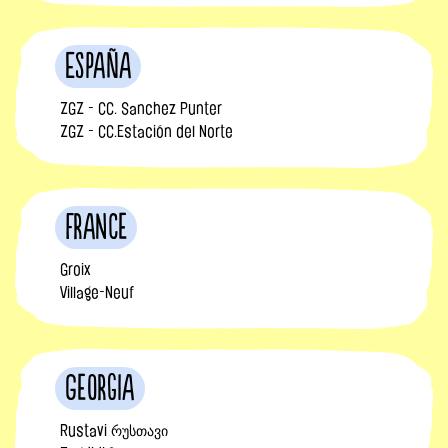
España
ZGZ - CC. Sanchez Punter
ZGZ - CC.Estación del Norte
France
Groix
Village-Neuf
Georgia
Rustavi რუსთავი