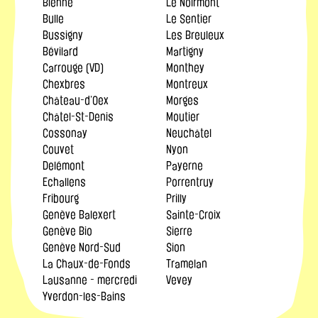
Bienne
Le Noirmont
Bulle
Le Sentier
Bussigny
Les Breuleux
Bévilard
Martigny
Carrouge (VD)
Monthey
Chexbres
Montreux
Château-d’Oex
Morges
Châtel-St-Denis
Moutier
Cossonay
Neuchâtel
Couvet
Nyon
Delémont
Payerne
Echallens
Porrentruy
Fribourg
Prilly
Genève Balexert
Sainte-Croix
Genève Bio
Sierre
Genève Nord-Sud
Sion
La Chaux-de-Fonds
Tramelan
Lausanne - mercredi
Vevey
Yverdon-les-Bains