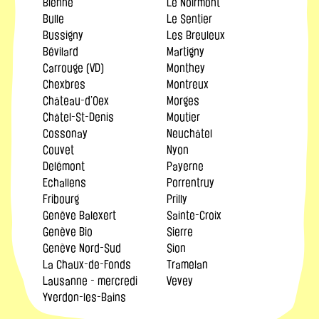
Bienne
Le Noirmont
Bulle
Le Sentier
Bussigny
Les Breuleux
Bévilard
Martigny
Carrouge (VD)
Monthey
Chexbres
Montreux
Château-d’Oex
Morges
Châtel-St-Denis
Moutier
Cossonay
Neuchâtel
Couvet
Nyon
Delémont
Payerne
Echallens
Porrentruy
Fribourg
Prilly
Genève Balexert
Sainte-Croix
Genève Bio
Sierre
Genève Nord-Sud
Sion
La Chaux-de-Fonds
Tramelan
Lausanne - mercredi
Vevey
Yverdon-les-Bains