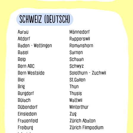
Schweiz (Deutsch)
Aarau
Männedorf
Altdorf
Rapperswil
Baden - Wettingen
Romanshorn
Basel
Sarnen
Belp
Schaan
Bern ABC
Schwyz
Bern Westside
Solothurn - Zuchwil
Biel
St.Gallen
Brig
Thun
Burgdorf
Thusis
Bülach
Wattwil
Dübendorf
Winterthur
Einsiedeln
Zug
Frauenfeld
Zürich Abaton
Freiburg
Zürich Filmpodium