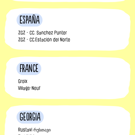
España
ZGZ - CC. Sanchez Punter
ZGZ - CC.Estación del Norte
France
Groix
Village-Neuf
Georgia
Rustavi რუსთავი