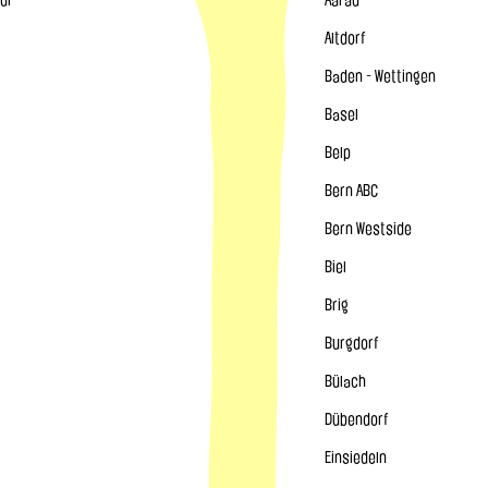
di
Aarau
Altdorf
Baden - Wettingen
Basel
Belp
Bern ABC
Bern Westside
Biel
Brig
Burgdorf
Bülach
Dübendorf
Einsiedeln