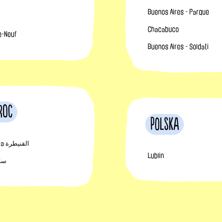
Buenos Aires - Parque
Chacabuco
ge-Neuf
Buenos Aires - Soldati
roc
Polska
Kénitra القنيطرة
Lublin
lé سلا