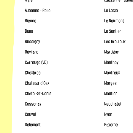
Aigle
Lausanne - same
Aubonne - Rolle
Le Locle
Bienne
Le Noirmont
Bulle
Le Sentier
Bussigny
Les Breuleux
Bévilard
Martigny
Carrouge (VD)
Monthey
Chexbres
Montreux
Château-d’Oex
Morges
Châtel-St-Denis
Moutier
Cossonay
Neuchâtel
Couvet
Nyon
Delémont
Payerne