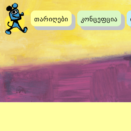
თარიღები
კონცეფცია