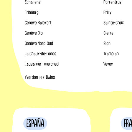
Echallens
Porrentruy
Fribourg
Prilly
Genève Balexert
Sainte-Croix
Genève Bio
Sierre
Genève Nord-Sud
Sion
La Chaux-de-Fonds
Tramelan
Lausanne - mercredi
Vevey
Yverdon-les-Bains
España
Fr