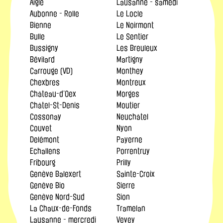
Aigle
Lausanne - samedi
Aubonne - Rolle
Le Locle
Bienne
Le Noirmont
Bulle
Le Sentier
Bussigny
Les Breuleux
Bévilard
Martigny
Carrouge (VD)
Monthey
Chexbres
Montreux
Château-d’Oex
Morges
Châtel-St-Denis
Moutier
Cossonay
Neuchâtel
Couvet
Nyon
Delémont
Payerne
Echallens
Porrentruy
Fribourg
Prilly
Genève Balexert
Sainte-Croix
Genève Bio
Sierre
Genève Nord-Sud
Sion
La Chaux-de-Fonds
Tramelan
Lausanne - mercredi
Vevey