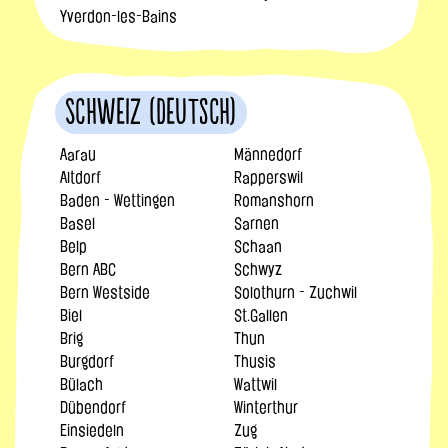
Yverdon-les-Bains
Schweiz (Deutsch)
Aarau
Männedorf
Altdorf
Rapperswil
Baden - Wettingen
Romanshorn
Basel
Sarnen
Belp
Schaan
Bern ABC
Schwyz
Bern Westside
Solothurn - Zuchwil
Biel
St.Gallen
Brig
Thun
Burgdorf
Thusis
Bülach
Wattwil
Dübendorf
Winterthur
Einsiedeln
Zug