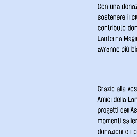
Con una donazi
sostenere il c
contributo don
Lanterna Magic
avranno più bi
Grazie alla vo
Amici della La
progetti dell’
momenti salient
donazioni e i p