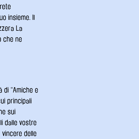
rete
o insieme. Il
zzera La
ub che ne
à di “Amiche e
i principali
ne sui
li dalle vostre
 vincere delle