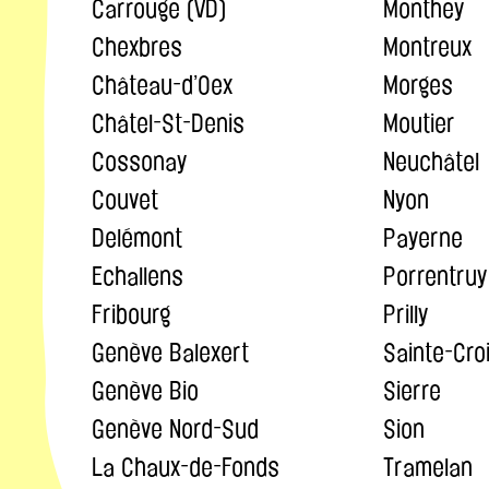
Carrouge (VD)
Monthey
Chexbres
Montreux
Château-d’Oex
Morges
Châtel-St-Denis
Moutier
Cossonay
Neuchâtel
Couvet
Nyon
Delémont
Payerne
Echallens
Porrentruy
Fribourg
Prilly
Genève Balexert
Sainte-Cro
Genève Bio
Sierre
Genève Nord-Sud
Sion
La Chaux-de-Fonds
Tramelan