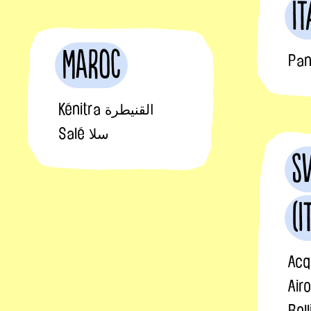
It
Maroc
Pan
Kénitra القنيطرة
Salé سلا
S
(I
Acq
Airo
Bel