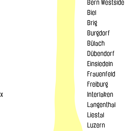
Bern Westside
Biel
Brig
Burgdorf
Bülach
Dübendorf
Einsiedeln
Frauenfeld
Freiburg
ix
Interlaken
Langenthal
Liestal
Luzern