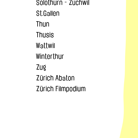
Solothurn - Zuchwil
St.Gallen
Thun
Thusis
Wattwil
Winterthur
Zug
Zürich Abaton
Zürich Filmpodium