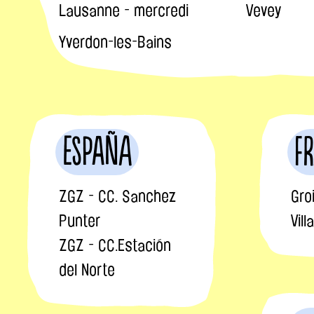
Lausanne - mercredi
Vevey
Yverdon-les-Bains
España
F
ZGZ - CC. Sanchez
Gro
Punter
Vil
ZGZ - CC.Estación
del Norte