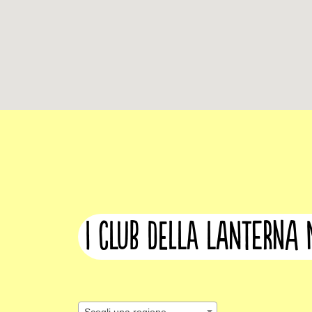
I club della lanterna
Scegli una regione