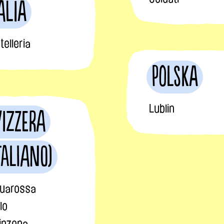
alia
telleria
Polska
Lublin
vizzera
taliano)
uarossa
lo
linzona