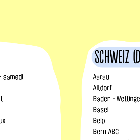
Schweiz (
- samedi
Aarau
Altdorf
t
Baden - Wetting
Basel
ux
Belp
Bern ABC