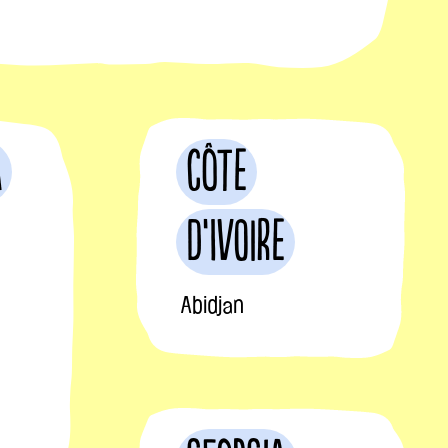
a
Côte
d’Ivoire
Abidjan