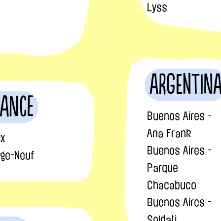
Lyss
Argentin
rance
Buenos Aires -
Ana Frank
ix
Buenos Aires -
lage-Neuf
Parque
Chacabuco
Buenos Aires -
Soldati