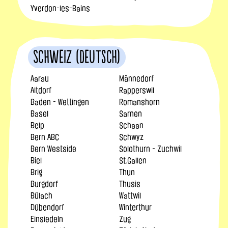
Yverdon-les-Bains
Schweiz (Deutsch)
Aarau
Männedorf
Altdorf
Rapperswil
Baden - Wettingen
Romanshorn
Basel
Sarnen
Belp
Schaan
Bern ABC
Schwyz
Bern Westside
Solothurn - Zuchwil
Biel
St.Gallen
Brig
Thun
Burgdorf
Thusis
Bülach
Wattwil
Dübendorf
Winterthur
Einsiedeln
Zug