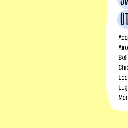
(I
Acq
Airo
Bel
Chi
Loc
Lug
Men