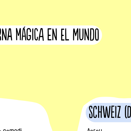
erna mágica en el mundo
Schweiz (
- samedi
Aarau