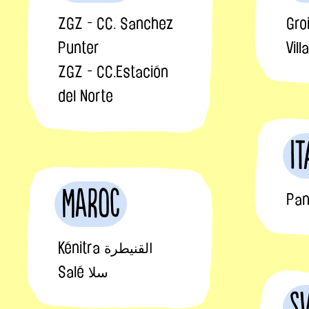
ZGZ - CC. Sanchez
Gro
Punter
Vil
ZGZ - CC.Estación
del Norte
It
Maroc
Pan
Kénitra القنيطرة
Salé سلا
S