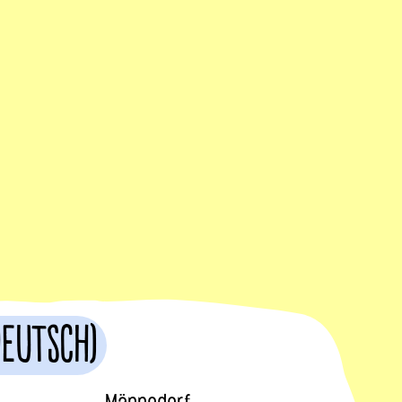
Deutsch)
Männedorf