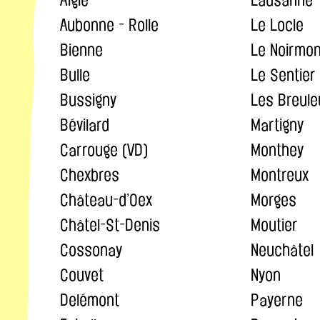
Aubonne - Rolle
Le Locle
Bienne
Le Noirmon
Bulle
Le Sentier
Bussigny
Les Breule
Bévilard
Martigny
Carrouge (VD)
Monthey
Chexbres
Montreux
Château-d’Oex
Morges
Châtel-St-Denis
Moutier
Cossonay
Neuchâtel
Couvet
Nyon
Delémont
Payerne