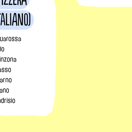
taliano)
uarossa
lo
linzona
asso
arno
ano
drisio