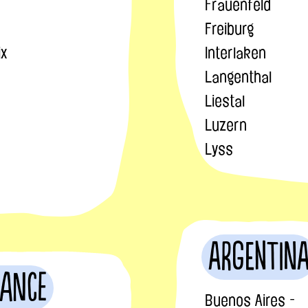
Frauenfeld
Freiburg
ix
Interlaken
Langenthal
Liestal
Luzern
Lyss
Argentin
rance
Buenos Aires -