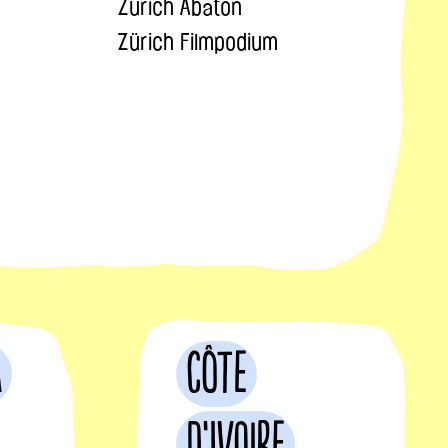
Zürich Abaton
Zürich Filmpodium
a
Côte
d’Ivoire