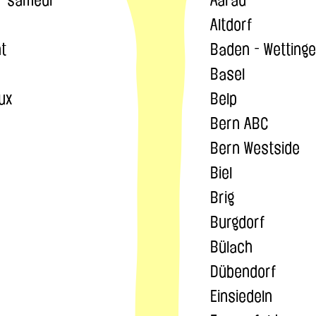
Altdorf
t
Baden - Wetting
Basel
ux
Belp
Bern ABC
Bern Westside
Biel
Brig
Burgdorf
Bülach
Dübendorf
Einsiedeln