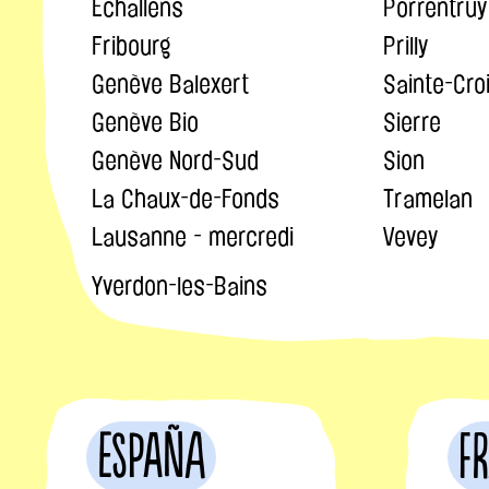
Echallens
Porrentruy
Fribourg
Prilly
Genève Balexert
Sainte-Cro
Genève Bio
Sierre
Genève Nord-Sud
Sion
La Chaux-de-Fonds
Tramelan
Lausanne - mercredi
Vevey
Yverdon-les-Bains
España
F