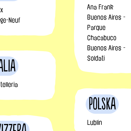
Ana Frank
ix
Buenos Aires -
lage-Neuf
Parque
Chacabuco
Buenos Aires -
Soldati
alia
telleria
Polska
Lublin
vizzera