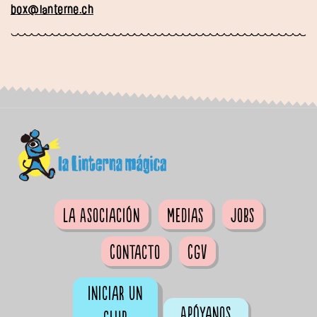
box@lanterne.ch
La Asociación
Medias
Jobs
Contacto
CGV
Iniciar un
Apóyanos