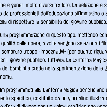
he e generi molto diversi tra loro. La selezione è s
da professionisti dell’educazione all’immagine e
lla di rispettare la sensibilità del giovane pubblico
e una programmazione di questo tipo, mettendo c
 qualità delle opere, a volte vengono selezionati fi
 sembrare troppo «impegnativi» (per quanto riguarda
 per il giovane pubblico. Tuttavia, La Lanterna Magic
nza dei bambini e crede nella sperimentazione delle 
cinema.
i film programmati alla Lanterna Magica beneficiano 
o specifico, costituito da un giornalino illustrato
o d’ora di dialogo con un animatore/trice che acco