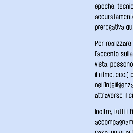
epoche, tecnic
accuratamente 
prerogativa que
Per realizzar
l’accento sulla
vista, possono
il ritmo, ecc.)
nell’intellige
attraverso il 
Inoltre, tutti 
accompagnament
casa, un quart