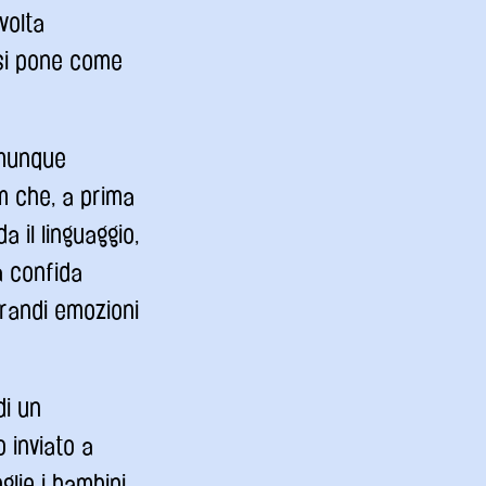
volta
 si pone come
.
omunque
lm che, a prima
 il linguaggio,
a confida
grandi emozioni
di un
 inviato a
glie i bambini