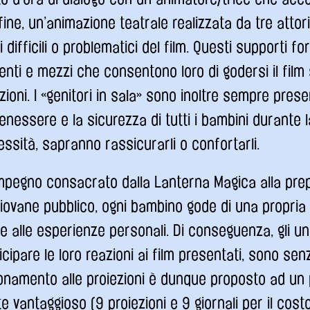
nfine, un’animazione teatrale realizzata da tre attor
 difficili o problematici del film. Questi supporti fo
nti e mezzi che consentono loro di godersi il film
ioni. I «genitori in sala» sono inoltre sempre prese
enessere e la sicurezza di tutti i bambini durante l
essità, sapranno rassicurarli o confortarli.
mpegno consacrato dalla Lanterna Magica alla pre
iovane pubblico, ogni bambino gode di una propria s
e alle esperienze personali. Di conseguenza, gli uni
icipare le loro reazioni ai film presentati, sono sen
bonamento alle proiezioni è dunque proposto ad un
 vantaggioso (9 proiezioni e 9 giornali per il costo