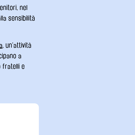
nitori, nel
la sensibilità
a
, un’attività
ecipano a
fratelli e