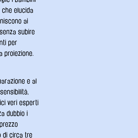
i che elucida
rniscono ai
 senza subire
nti per
a proiezione.
parazione e al
ensibilità,
ci veri esperti
za dubbio i
 prezzo
 di circa tre