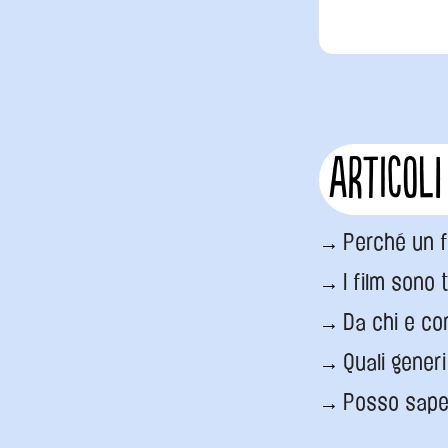
Articoli
Perché un f
I film sono t
Da chi e co
Quali gener
Posso saper