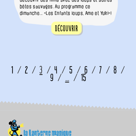
bêtes sauvages. Au programme ce
dimanche... «Les Enfants loups, Ame et Yuki»!
Découvrir
1
2
3
4
5
6
7
8
9
…
15