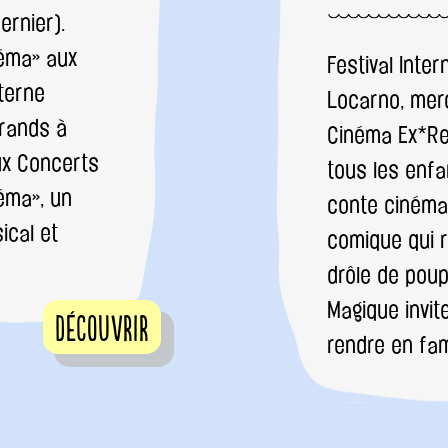
ernier).
néma» aux
Festival Inter
terne
Locarno, merc
grands à
Cinéma Ex*Rex
ux Concerts
tous les enfa
néma», un
conte cinéma
ical et
comique qui r
drôle de pou
Magique invit
Découvrir
rendre en fa