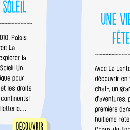
 Soleil
Une Vi
Fête
10, Palais
vec La
explorer la
oleil! Un
Avec La Lant
ique pour
découvrir en 
 et les droits
chat», un gr
 continents!
d’aventures, 
letterie:…
première dans
huitième Fêt
Découvrir
Chaux-de-Fon