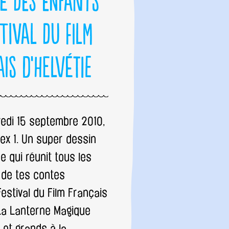
e des enfants
tival du Film
is d’Helvétie
redi 15 septembre 2010,
ex 1. Un super dessin
 qui réunit tous les
de tes contes
Festival du Film Français
 La Lanterne Magique
s et grands à la