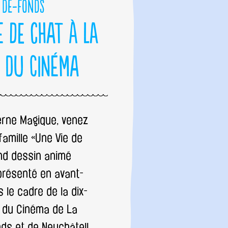
de-Fonds
e de chat à La
 du Cinéma
erne Magique, venez
famille «Une Vie de
and dessin animé
présenté en avant-
 le cadre de la dix-
e du Cinéma de La
ds et de Neuchâtel!