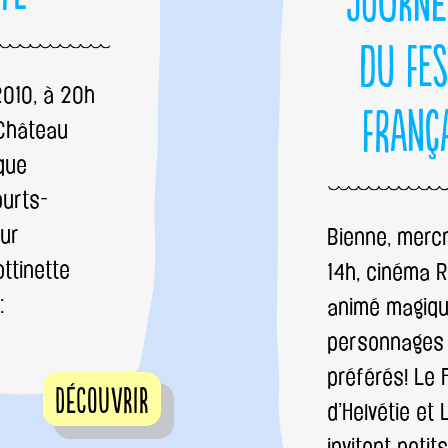
Journé
du Fes
2010, à 20h
França
 Château
ique
ourts-
our
Bienne, merc
ottinette
14h, cinéma R
:
animé magique
personnages 
préférés! Le 
Découvrir
d’Helvétie et
invitent petit