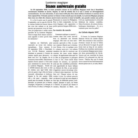
Un 30 septembre 1992, la toute première
séance de La Lanterne Magique avait lieu à
Neuchâtel, connaissant d'emblée le succès.
Depuis, le club de cinéma des 6-12 ans a
connu un développement extraordinaire…