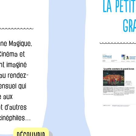
La peti
e
gr
rne Magique,
Cinéma et
nt imaginé
au rendez-
ensuel qui
e aux
et d'autres
cinéphiles…