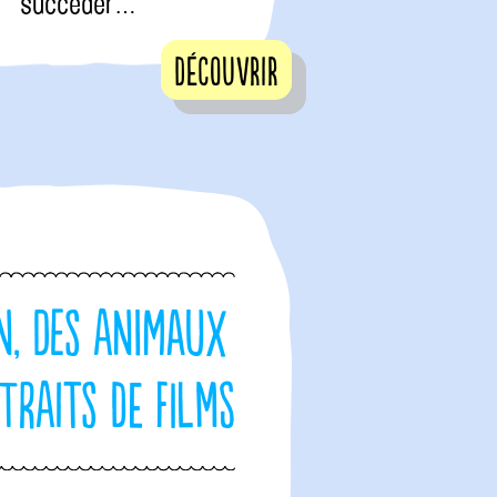
succéder…
Découvrir
n, des animaux
traits de films