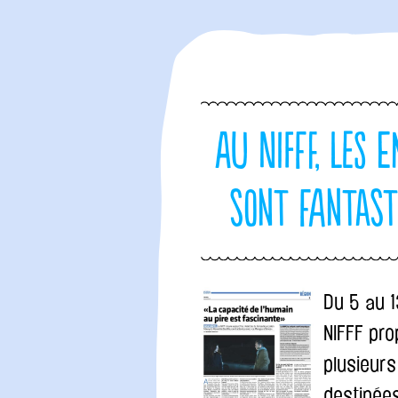
Au NIFFF, les 
sont fantast
Du 5 au 13
NIFFF pr
plusieur
destinée