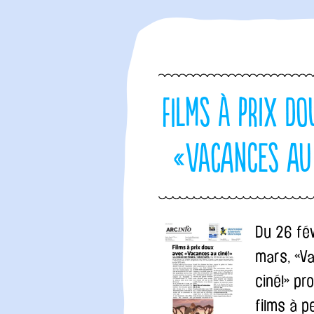
Films à prix d
«Vacances au 
Du 26 fév
mars, «V
ciné!» pr
films à pe