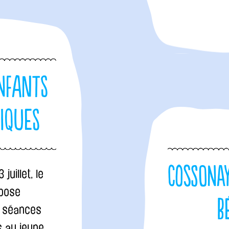
enfants
iques
Cossona
 juillet, le
opose
b
s séances
s au jeune