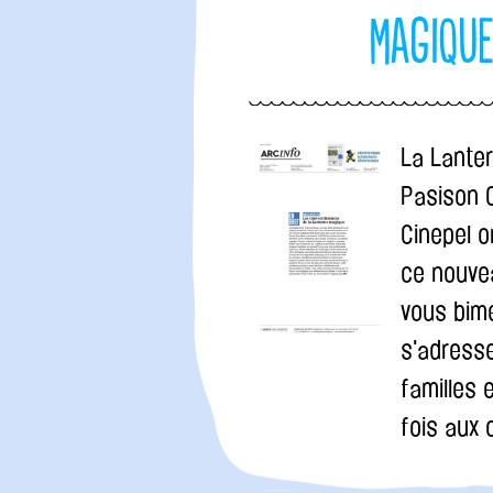
Magiqu
La Lante
Pasison 
Cinepel o
ce nouve
vous bim
s'adress
familles 
fois aux 