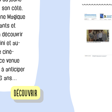
e son côté,
rne Magique
fants et
 découvrir
fini et au-
e ciné-
ce venue
, à anticiper
06 ans…
Découvrir