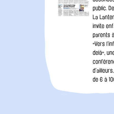
public. D
La Lante
invite en
parents à
«Vers l’in
delà», un
conféren
d’ailleurs
de 6 à 1