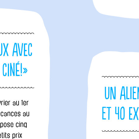
oux avec
ciné!»
Un alie
rier au 1er
et 40 ex
acances au
opose cinq
tits prix