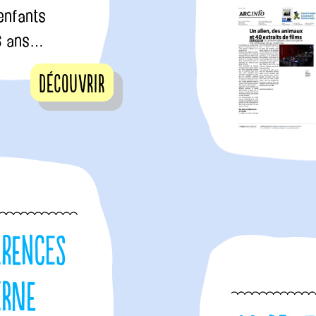
enfants
16 ans…
Découvrir
érences
erne