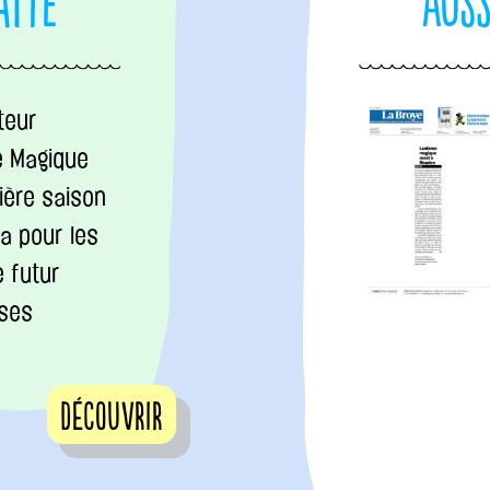
atte
auss
teur
e Magique
ière saison
a pour les
e futur
 ses
Découvrir