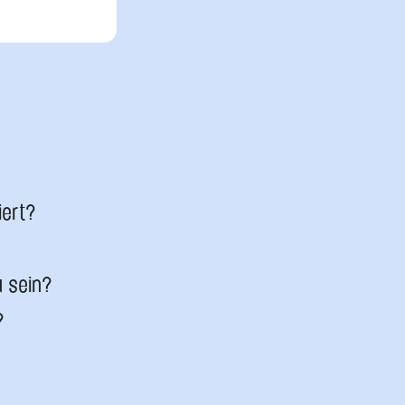
iert?
u sein?
?