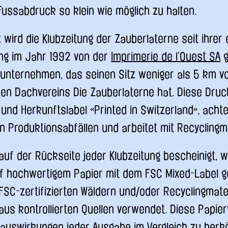
ussabdruck so klein wie möglich zu halten.
 wird die Klubzeitung der Zauberlaterne seit ihrer
ung im Jahr 1992 von der
Imprimerie de l’Ouest SA
g
nunternehmen, das seinen Sitz weniger als 5 km v
en Dachvereins Die Zauberlaterne hat. Diese Druck
 und Herkunftslabel «Printed in Switzerland», achte
 Produktionsabfällen und arbeitet mit Recyclingma
auf der Rückseite jeder Klubzeitung bescheinigt, w
uf hochwertigem Papier mit dem FSC Mixed-Label g
SC-zertifizierten Wäldern und/oder Recyclingmater
aus kontrollierten Quellen verwendet. Diese Papie
tauswirkungen jeder Ausgabe im Vergleich zu her