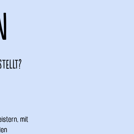
N
stellt?
istern, mit
den