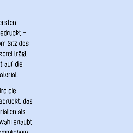
 ersten
edruckt –
om Sitz des
erei trägt
t auf die
terial.
ird die
edruckt, das
ialien als
rwahl erlaubt
kömmlichem