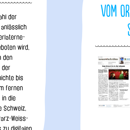
Vom Ori
ahl der
 anlässlich
erlaterne-
boten wird,
n den
 der
ichte bis
om fernen
 in die
e Schweiz,
arz-Weiss-
s zu digitalen