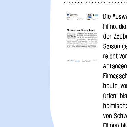
Die Ausw
Filme, die
der Zaub
Saison ge
reicht vo
Anfängen
Filmgesch
heute, v
Orient bis
heimisch
von Schw
Filmen bi