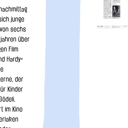
nachmittag
sich junge
 von sechs
 jahren über
gen Film
nd Hardy»
ie
erne, der
für Kinder
ödeli,
rt im Kino
terlaken