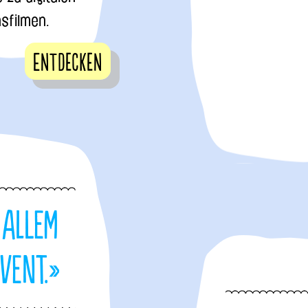
sfilmen.
Entdecken
 allem
Event.»