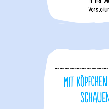
immer wi
Vorstellu
Mit Köpfchen
schaue