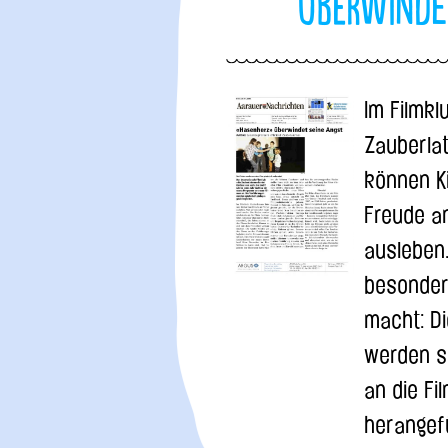
überwind
Im Filmkl
Zauberla
können Ki
Freude a
ausleben
besonde
macht: Di
werden s
an die Fi
herangef