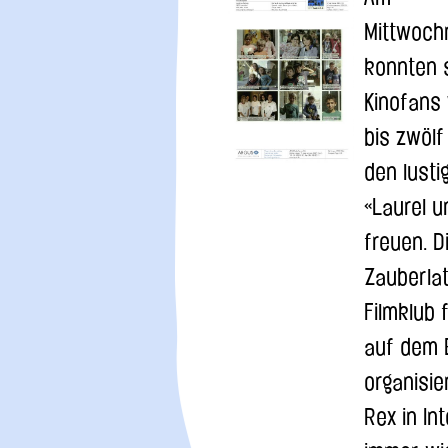
Mittwoch
konnten 
Kinofans
bis zwölf
den lusti
«Laurel u
freuen. D
Zauberlat
Filmklub 
auf dem B
organisie
Rex in In