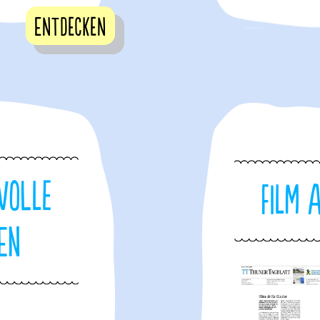
Entdecken
volle
Film 
en