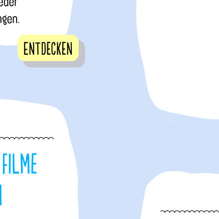
eder
ngen.
Entdecken
 filme
n