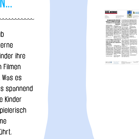
en…
ub
terne
nder ihre
n Filmen
. Was es
rs spannend
e Kinder
pielerisch
lme
ührt.