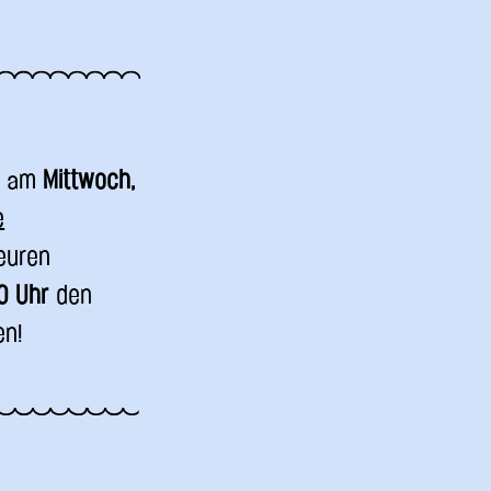
n, am
Mittwoch,
e
euren
0 Uhr
den
en!