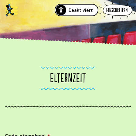
Deaktiviert
Einschreiben
ELTERNZEIT
Code eingeben
*