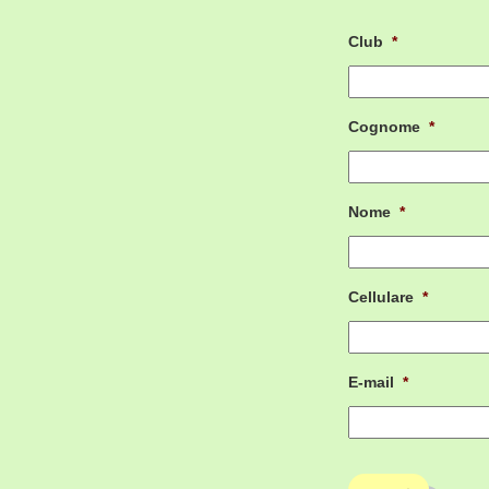
Club
*
Cognome
*
Nome
*
Cellulare
*
E-mail
*