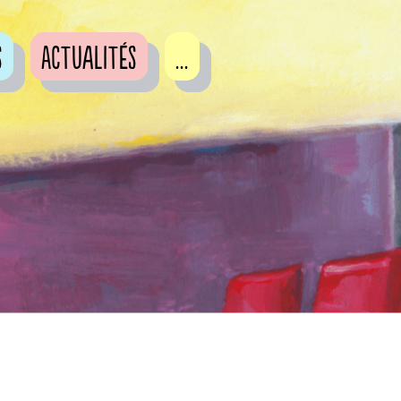
s
Actualités
...