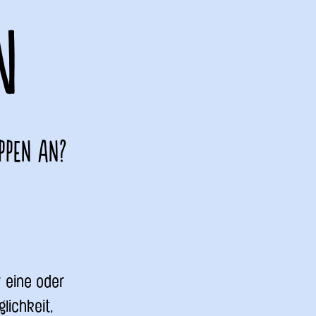
N
ppen an?
r eine oder
lichkeit,