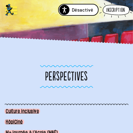
Désactivé
Inscription
PERSPECTIVES
Culture inclusive
HôpiCiné
Ma journée à l’école
(MAÉ)