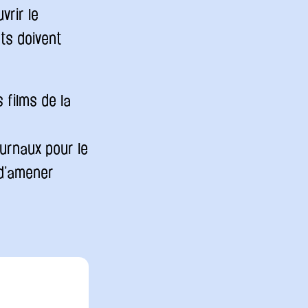
vrir le
ts doivent
 films de la
urnaux pour le
 d’amener