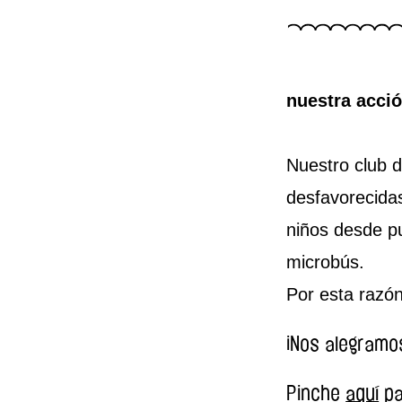
nuestra acció
Nuestro club d
desfavorecidas
niños desde p
microbús.
Por esta razó
¡Nos alegramos
Pinche
aquí
pa