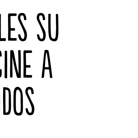
LES SU
CINE A
IDOS