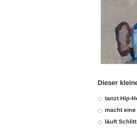
Dieser klei
tanzt Hip-
macht ein
läuft Schli