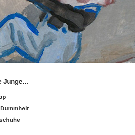
ne Junge…
Hop
e Dummheit
ttschuhe