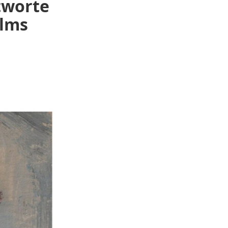
tworte
ilms