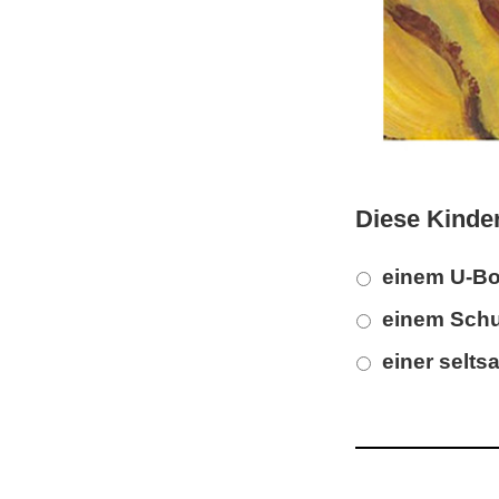
Diese Kinder 
einem U-B
einem Sch
einer selt