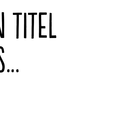
N TITEL
S…