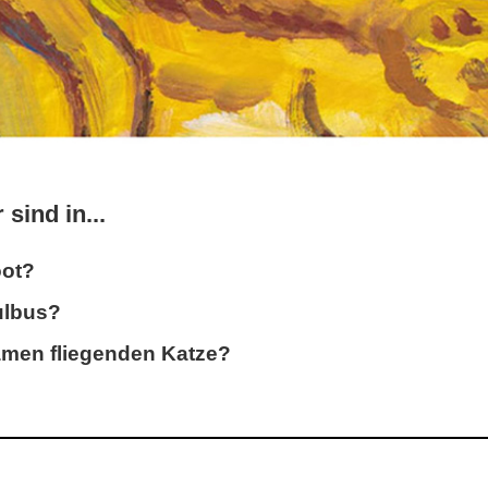
sind in...
oot?
ulbus?
samen fliegenden Katze?