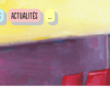
s
Actualités
...