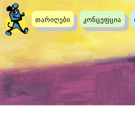
თარიღები
კონცეფცია