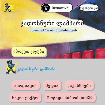
Désactivé
რეგისტრაცია
ᲯᲐᲓᲝᲡᲜᲣᲠᲘ ᲚᲐᲛᲞᲐᲠᲘ
კინოთეატრი ბავშვებისათვის
იპოვეთ კლუბი
ასოციაცია
მედია
ვაკანსიები
საკონტაქტო
ზოგადი პირობები (GTC)