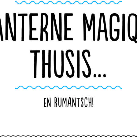
ANTERNE MAGI
THUSIS…
en rumantsch!