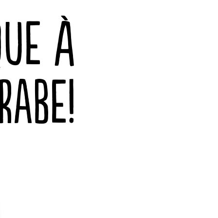
QUE À
RABE!