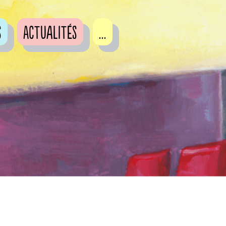
s
Actualités
...